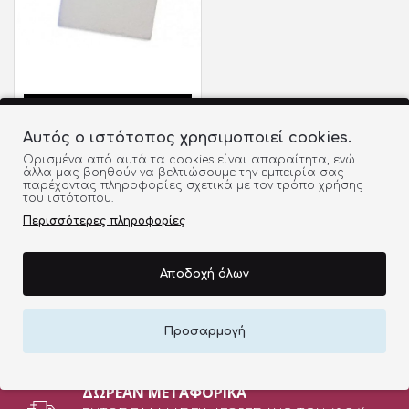
Αυτός ο ιστότοπος χρησιμοποιεί cookies.
RO-RO ΕΛΑΦΡΟΠΕΤΡΑ
Ορισμένα από αυτά τα cookies είναι απαραίτητα, ενώ
ΓΙΑ ΧΕΡΙΑ ΚΑΙ ΠΟΔΙΑ
άλλα μας βοηθούν να βελτιώσουμε την εμπειρία σας
TL143
παρέχοντας πληροφορίες σχετικά με τον τρόπο χρήσης
του ιστότοπου.
2,00€
Περισσότερες πληροφορίες
Τέλος Λίστας
Αποδοχή όλων
Προσαρμογή
ΔΩΡEAN ΜΕΤΑΦΟΡΙΚΑ