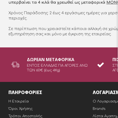
υπερβαίνει τα 4 κιλά θα χρεωθεί ως μεταφορικά
ΜΟΝ
Χρόνος Παράδοσης: 2 έως 4 εργάσιμες ημέρες για χερ
περιοχές.
Σε περίπτωση που χρειαστείτε κάποια αλλαγή σε χρώμα
εξυπηρέτηση σας και μόνο με έγκριση της εταιρείας.
ΔΩΡEAN ΜΕΤΑΦΟΡΙΚΑ
ΠΙ
ΕΝΤΟΣ ΕΛΛΑΔΑΣ ΓΙΑ ΑΓΟΡΕΣ ΑΝΩ
ΣΤ
ΤΩΝ 60€ (έως 4Kg)
ΑΓ
ΠΛΗΡΟΦΟΡΙΕΣ
ΛΟΓΑΡΙΑΣ
Η Εταιρεία
Ο Λογαριασμ
Όροι Χρήσης
Brands
Τρόποι Αποστολής
Λίστα Αγαπη