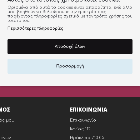
Αυτός ο ιστότοπος χρησιμοποιεί cookies.
Ο
η διαφορά.
Ορισμένα από αυτά τα cookies είναι απαραίτητα, ενώ άλλα
μας βοηθούν να βελτιώσουμε την εμπειρία σας
σαίους και ευπρόσιτους προορισμούς καθώς και 2 έως 5 ερ
παρέχοντας πληροφορίες σχετικά με τον τρόπο χρήσης του
ιστότοπου.
Περισσότερες πληροφορίες
 / μέγεθος σας στέλνουμε το αντίστοιχο προιόν κατόπιν συ
Αποδοχή όλων
Προσαρμογή
ΣΤΟΠΟΙΗΜΕΝΑ ΠΡΟΙΟΝΤΑ
ΕΥΚΟΛΕΣ ΑΓΟΡΕΣ
ΙΣ ΚΑΛΥΤΕΡΕΣ ΤΙΜΕΣ ΤΗΣ
ONLINE ΠΛΗΡΩΜΗ
ΟΡΑΣ
ΜΟΣ
ΕΠΙΚΟΙΝΩΝΙΑ
ός μου
Επικοινωνία
Ιωνίας 112
μένων
Ηράκλειο 713 05