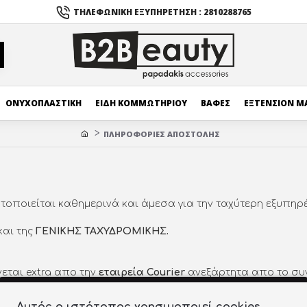
ΤΗΛΕΦΩΝΙΚΉ ΕΞΥΠΗΡΈΤΗΣΗ : 2810288765
ΟΝΥΧΟΠΛΑΣΤΙΚΗ
ΕΙΔΗ ΚΟΜΜΩΤΗΡΙΟΥ
ΒΑΦΕΣ
ΕΞΤΕΝΣΙΟΝ Μ
ΠΛΗΡΟΦΟΡΊΕΣ ΑΠΟΣΤΟΛΉΣ
οποιείται καθημερινά και άμεσα για την ταχύτερη εξυπηρ
και της
ΓΕΝΙΚΗΣ ΤΑΧΥΔΡΟΜΙΚΗΣ.
εται extra απο την
εταιρεία Courier
ανεξάρτητα απο το συν
ιλά τα έξοδα αποστολής παρέχονται δωρεάν από την εταιρε