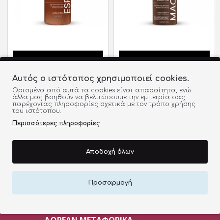
Αυτός ο ιστότοπος χρησιμοποιεί cookies.
LIRENE SELF-TANNING
LIRENE SELF-TANNING
BODY FOAM ESPRESSO
MOUSSE FACE AND
Ορισμένα από αυτά τα cookies είναι απαραίτητα, ενώ
άλλα μας βοηθούν να βελτιώσουμε την εμπειρία σας
150ML
BODY MACCHIATO
παρέχοντας πληροφορίες σχετικά με τον τρόπο χρήσης
150ML
του ιστότοπου.
9,80€
10,50€
Περισσότερες πληροφορίες
Αποδοχή όλων
Τέλος Λίστας
Προσαρμογή