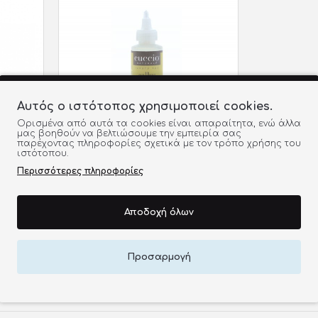
Αυτός ο ιστότοπος χρησιμοποιεί cookies.
Ορισμένα από αυτά τα cookies είναι απαραίτητα, ενώ άλλα
μας βοηθούν να βελτιώσουμε την εμπειρία σας
παρέχοντας πληροφορίες σχετικά με τον τρόπο χρήσης του
ιστότοπου.
Περισσότερες πληροφορίες
Αποδοχή όλων
ΙΚΗ
CUCCIO CALLUS SOFTENER
ARTISAN SHEA VETIVER 118ML
9,50€
Προσαρμογή