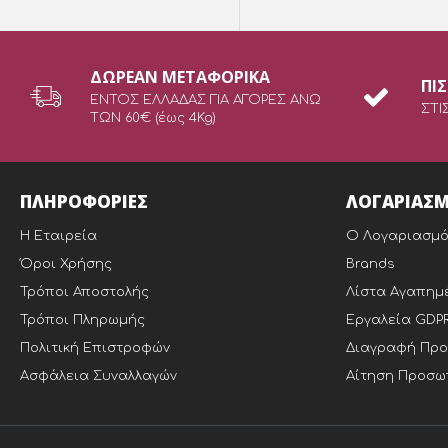
ΔΩΡEAN ΜΕΤΑΦΟΡΙΚΑ
ΠΙ
ΕΝΤΟΣ ΕΛΛΑΔΑΣ ΓΙΑ ΑΓΟΡΕΣ ΑΝΩ
ΣΤΙ
ΤΩΝ 60€ (έως 4Kg)
ΠΛΗΡΟΦΟΡΙΕΣ
ΛΟΓΑΡΙΑΣ
Η Εταιρεία
Ο Λογαριασμό
Όροι Χρήσης
Brands
Τρόποι Αποστολής
Λίστα Αγαπημ
Τρόποι Πληρωμής
Εργαλεία GDP
Πολιτική Επιστροφών
Διαγραφή Προ
Ασφάλεια Συναλλαγών
Αίτηση Προσωπ