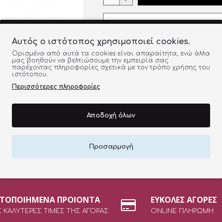
ΠΡΟΣΘΉΚΗ ΣΤΗ ΛΊΣΤΑ
Αυτός ο ιστότοπος χρησιμοποιεί cookies.
Ορισμένα από αυτά τα cookies είναι απαραίτητα, ενώ άλλα
ΠΕΡΙΓΡΑΦΉ ΠΡΟΪΌΝΤΟΣ
μας βοηθούν να βελτιώσουμε την εμπειρία σας
παρέχοντας πληροφορίες σχετικά με τον τρόπο χρήσης του
ιστότοπου.
Μάσκα μαλλιών με συστατικά 
περιποίηση και αυξημένη αντο
Περισσότερες πληροφορίες
πλούσια ενεργά συστατικά π
δύναμη, την ελαστικότητα κα
μαλλιά, χαρίζοντάς τους μια υ
Αποδοχή όλων
Εφαρμόστε σε νωπά μαλλιά, μ
να δράσει για 5 λεπτά και ξε
φροντίδα, συνδυάστε το με τ
Προσαρμογή
Deep Moisture. Δερματολογικά
ΣΤΟΠΟΙΗΜΕΝΑ ΠΡΟΙΟΝΤΑ
ΕΥΚΟΛΕΣ ΑΓΟΡΕΣ
Σ ΚΑΛΥΤΕΡΕΣ ΤΙΜΕΣ ΤΗΣ ΑΓΟΡΑΣ
ONLINE ΠΛΗΡΩΜΗ