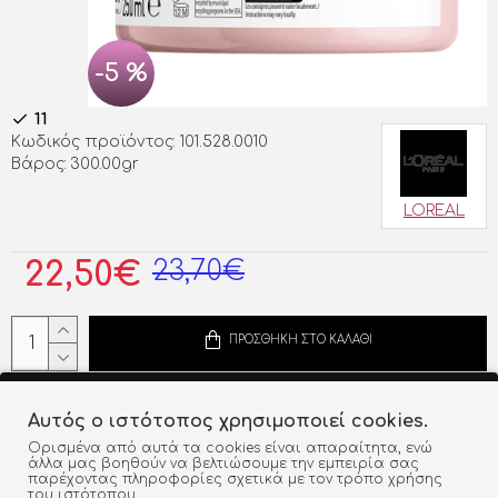
-5 %
11
Κωδικός προϊόντος:
101.528.0010
Βάρος:
300.00gr
LOREAL
23,70€
22,50€
ΠΡΟΣΘΗΚΗ ΣΤΟ ΚΑΛΑΘΙ
ΠΡΟΣΘΉΚΗ ΣΤΗ ΛΊΣΤΑ
ΣΎΓΚΡΙΣΗ
Αυτός ο ιστότοπος χρησιμοποιεί cookies.
Ορισμένα από αυτά τα cookies είναι απαραίτητα, ενώ
άλλα μας βοηθούν να βελτιώσουμε την εμπειρία σας
ΠΕΡΙΓΡΑΦΉ ΠΡΟΪΌΝΤΟΣ
παρέχοντας πληροφορίες σχετικά με τον τρόπο χρήσης
του ιστότοπου.