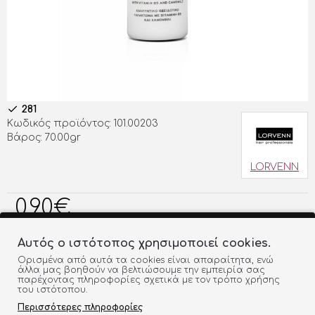
281
Κωδικός προϊόντος:
101.00203
Βάρος:
70.00gr
LORVENN
0,90€
Αυτός ο ιστότοπος χρησιμοποιεί cookies.
ΠΡΟΣΘΗΚΗ ΣΤΟ ΚΑΛΑΘΙ
Ορισμένα από αυτά τα cookies είναι απαραίτητα, ενώ
άλλα μας βοηθούν να βελτιώσουμε την εμπειρία σας
παρέχοντας πληροφορίες σχετικά με τον τρόπο χρήσης
του ιστότοπου.
ΠΡΟΣΘΉΚΗ ΣΤΗ ΛΊΣΤΑ
ΣΎΓΚΡΙΣΗ
Περισσότερες πληροφορίες