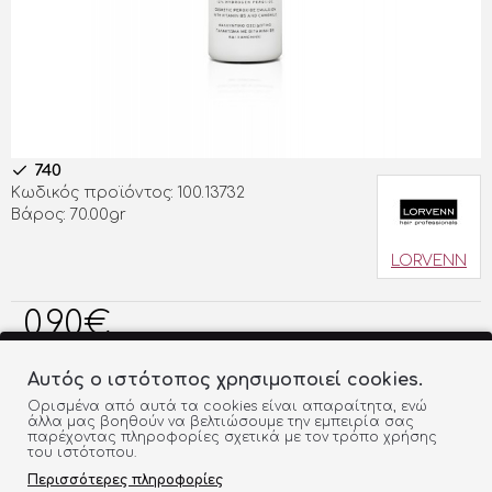
740
Κωδικός προϊόντος:
100.13732
Βάρος:
70.00gr
LORVENN
0,90€
Αυτός ο ιστότοπος χρησιμοποιεί cookies.
ΠΡΟΣΘΗΚΗ ΣΤΟ ΚΑΛΑΘΙ
Ορισμένα από αυτά τα cookies είναι απαραίτητα, ενώ
άλλα μας βοηθούν να βελτιώσουμε την εμπειρία σας
παρέχοντας πληροφορίες σχετικά με τον τρόπο χρήσης
του ιστότοπου.
ΠΡΟΣΘΉΚΗ ΣΤΗ ΛΊΣΤΑ
ΣΎΓΚΡΙΣΗ
Περισσότερες πληροφορίες