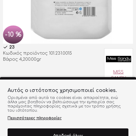
-10 %
23
Κωδικός προϊόντος:
101.231.0015
Βάρος:
4,200.00gr
MISS
SANDY
Αυτός ο ιστότοπος χρησιμοποιεί cookies.
7,80€
7,00€
Ορισμένα από αυτά τα cookies είναι απαραίτητα, ενώ
άλλα μας βοηθούν να βελτιώσουμε την εμπειρία σας
παρέχοντας πληροφορίες σχετικά με τον τρόπο χρήσης
του ιστότοπου.
ΠΡΟΣΘΗΚΗ ΣΤΟ ΚΑΛΑΘΙ
Περισσότερες πληροφορίες
ΠΡΟΣΘΉΚΗ ΣΤΗ ΛΊΣΤΑ
ΣΎΓΚΡΙΣΗ
Αποδοχή όλων