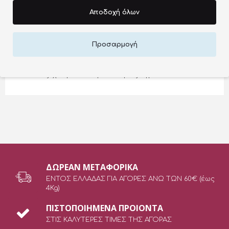
Αποδοχή όλων
ΠΕΡΙΓΡΑΦΉ ΠΡΟΪΌΝΤΟΣ
Ακρυλική σκόνη σε χρώμα λευκό
Προσαρμογή
Ποσότητα 45gr
TIPS Δεν ξεχνάμε το ακρυλικό μας υγρό
ΔΩΡEAN ΜΕΤΑΦΟΡΙΚΑ
ΕΝΤΟΣ ΕΛΛΑΔΑΣ ΓΙΑ ΑΓΟΡΕΣ ΑΝΩ ΤΩΝ 60€ (έως
4Kg)
ΠΙΣΤΟΠΟΙΗΜΕΝΑ ΠΡΟΙΟΝΤΑ
ΣΤΙΣ ΚΑΛΥΤΕΡΕΣ ΤΙΜΕΣ ΤΗΣ ΑΓΟΡΑΣ